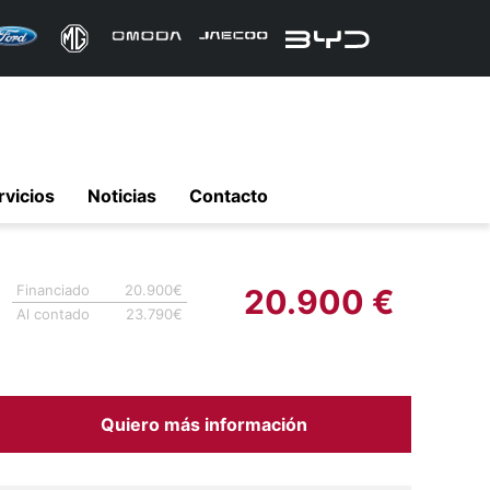
rvicios
Noticias
Contacto
Financiado
20.900€
20.900 €
Al contado
23.790€
Quiero más información