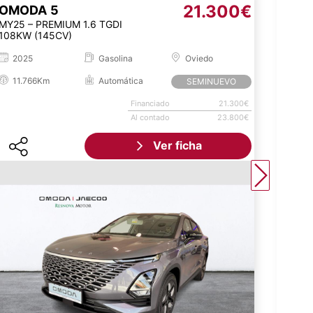
21.300€
OMODA
5
OM
MY25 – PREMIUM 1.6 TGDI
MY25 
108KW (145CV)
108KW
2025
Gasolina
Oviedo
20
11.766Km
Automática
10
SEMINUEVO
Financiado
21.300€
Al contado
23.800€
Ver ficha