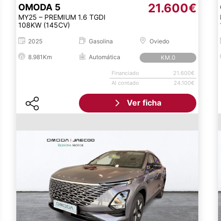
21.600€
OMODA
5
MY25 – PREMIUM 1.6 TGDI
108KW (145CV)
2025
Gasolina
Oviedo
8.981Km
Automática
KM.0
Financiado
21.600€
Al contado
24.100€
Ver ficha