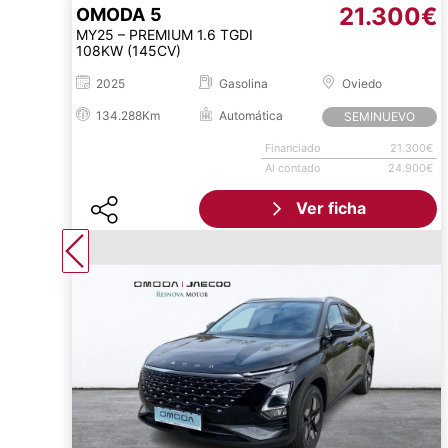
21.300€
OMODA
5
MY25 – PREMIUM 1.6 TGDI
108KW (145CV)
2025
Gasolina
Oviedo
134.288Km
Automática
SEMINUEVO
Financiado
21.300€
Al contado
24.900€
Ver ficha