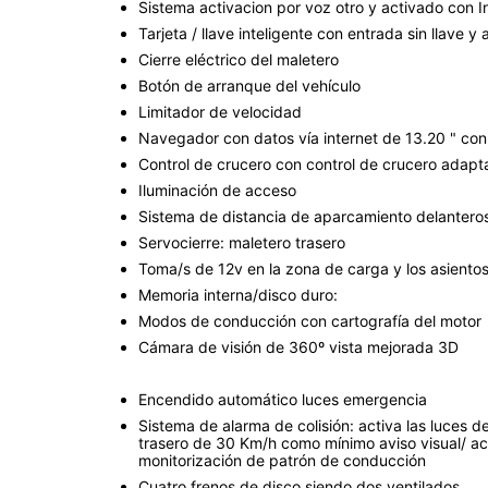
Sistema activacion por voz otro y activado con Int
Tarjeta / llave inteligente con entrada sin llave y
Cierre eléctrico del maletero
Botón de arranque del vehículo
Limitador de velocidad
Navegador con datos vía internet de 13.20 " con 
Control de crucero con control de crucero adapt
Iluminación de acceso
Sistema de distancia de aparcamiento delanteros
Servocierre: maletero trasero
Toma/s de 12v en la zona de carga y los asiento
Memoria interna/disco duro:
Modos de conducción con cartografía del motor
Cámara de visión de 360º vista mejorada 3D
Encendido automático luces emergencia
Sistema de alarma de colisión: activa las luces d
trasero de 30 Km/h como mínimo aviso visual/ a
monitorización de patrón de conducción
Cuatro frenos de disco siendo dos ventilados