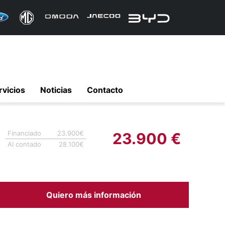
rvicios
Noticias
Contacto
Financiado
23.900€
23.900 €
Al contado
28.100€
Quiero más información