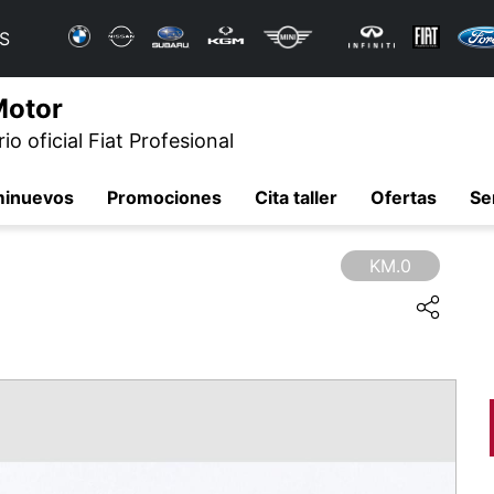
S
Motor
o oficial Fiat Profesional
minuevos
Promociones
Cita taller
Ofertas
Se
KM.0