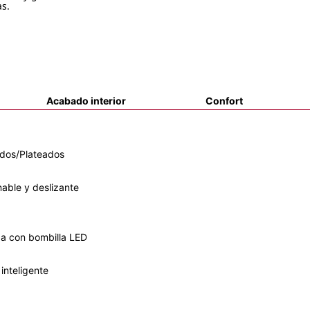
as.
Acabado interior
Confort
ados/Plateados
inable y deslizante
rga con bombilla LED
 inteligente