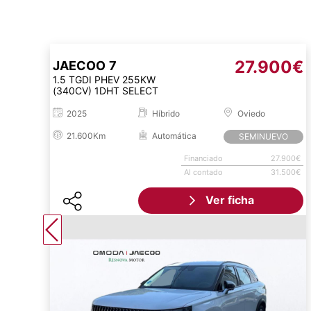
27.900€
JAECOO
7
1.5 TGDI PHEV 255KW
(340CV) 1DHT SELECT
2025
Híbrido
Oviedo
21.600Km
Automática
SEMINUEVO
Financiado
27.900€
Al contado
31.500€
Ver ficha