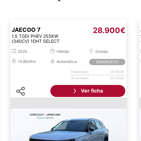
28.900€
JAECOO
7
1.5 TGDI PHEV 255KW
(340CV) 1DHT SELECT
2025
Híbrido
Oviedo
15.800Km
Automática
SEMINUEVO
Financiado
28.900€
Al contado
32.500€
Ver ficha