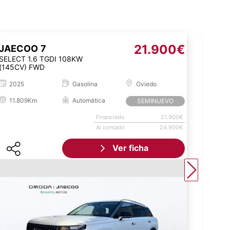
21.900€
JAECOO
7
JAE
SELECT 1.6 TGDI 108KW
1.6T 
(145CV) FWD
EXCL
2025
Gasolina
Oviedo
20
11.809Km
Automática
14
SEMINUEVO
Financiado
21.900€
Al contado
24.900€
Ver ficha